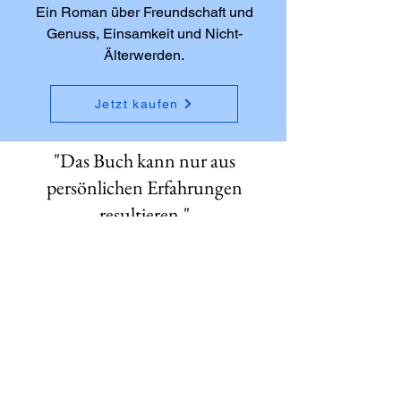
Ein Roman über Freundschaft und
Genuss, Einsamkeit und Nicht-
Älterwerden.
Jetzt kaufen
"Das Buch kann nur aus
persönlichen Erfahrungen
resultieren."
Rebecmeer, kaffee-netz.de
"Tolles Buch, in dem man viel
über Ka
ffee und das Leben an
sich erfährt."
Sönke Beyer